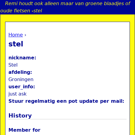
Remi houdt ook alleen maar van groene blaadjes of
Jump to navigation
oude fietsen -stel
Home
›
a
You are here
stel
i
nickname:
n
Stel
afdeling:
Groningen
e
user_info:
just ask
n
Stuur regelmatig een pot update per mail:
u
History
Member for