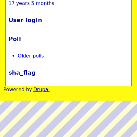
17 years 5 months
User login
Poll
Older polls
sha_flag
Powered by
Drupal