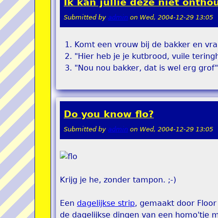
Ik kan jullie deze niet onth
Submitted by
admin
on
Wed, 2004-12-29 13:05
Komt een vrouw bij de bakker en vra
"Hier heb je je kutbrood, vuile tering
"Nou nou bakker, dat is wel erg grof"
Do you know flo?
Submitted by
admin
on
Wed, 2004-12-29 13:05
Krijg je he, zonder tampon. ;-)
Een
dagelijkse strip
, gemaakt door Floor
de dagelijkse dingen van een homo'tje 