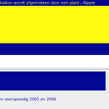
 balkon wordt afgetrokken door een plant - Rippie
Jump to navigation
een voorspoedig 2005 en 2006