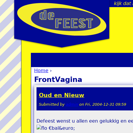
kijk dat
Home
›
You are here
FrontVagina
Oud en Nieuw
Submitted by
admin
on
Fri, 2004-12-31 09:59
Defeest wenst u allen een gelukkig en 
€bal&euro;