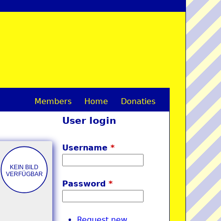
Members
Home
Donaties
M
User login
a
i
Username
*
n
m
Password
*
e
n
Request new