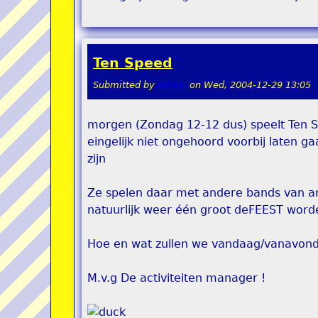
Ten Speed
Submitted by
admin
on
Wed, 2004-12-29 13:05
morgen (Zondag 12-12 dus) speelt Ten Sp
eingelijk niet ongehoord voorbij laten g
zijn
Ze spelen daar met andere bands van art
natuurlijk weer één groot deFEEST worde
Hoe en wat zullen we vandaag/vanavond
M.v.g De activiteiten manager !