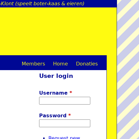
Klont (speelt boter-kaas & eieren)
Members
Home
Donaties
M
User login
a
i
Username
*
n
m
Password
*
e
n
Request new