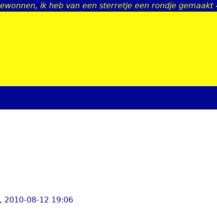
gewonnen, ik heb van een sterretje een rondje gemaakt -
Jump to navigation
, 2010-08-12 19:06