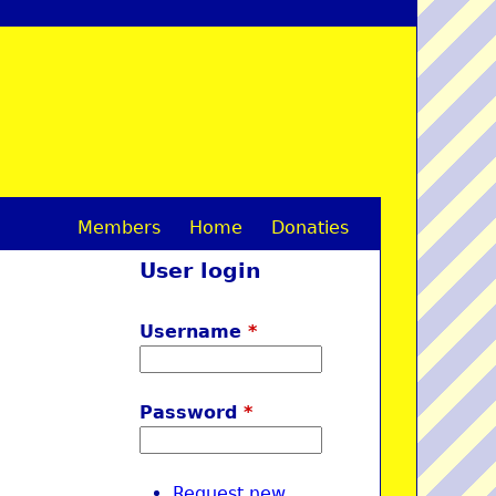
Members
Home
Donaties
M
User login
a
i
Username
*
n
m
Password
*
e
n
Request new